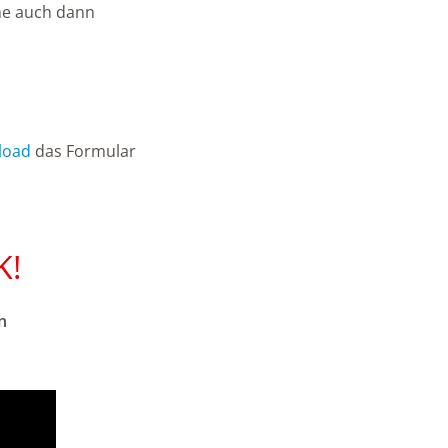
hme auch dann
load
das Formular
K!
n