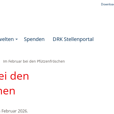
Downloa
welten
Spenden
DRK Stellenportal
Aktuell:
Im Februar bei den Pfützenfröschen
ei den
hen
m Februar 2026.